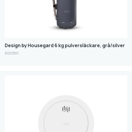
BATTERIHANTERING - LITIUMJONBATTERIER
(10)
FASTA SLÄCKSYSTEM
(19)
BATTERIHANTERING - LITIUMJONBATTERIER
(10)
Design by Housegard 6 kg pulversläckare, grå/silver
Varumärke
600380
CGS
HOUSEGARD
FIREANGEL
GREENEX
TEXFIRE
GELKOH
Storlek