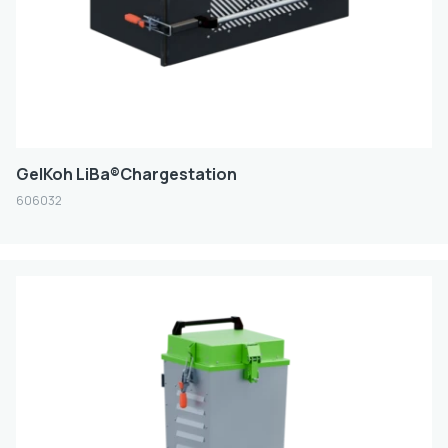
GelKoh LiBa®Chargestation
606032