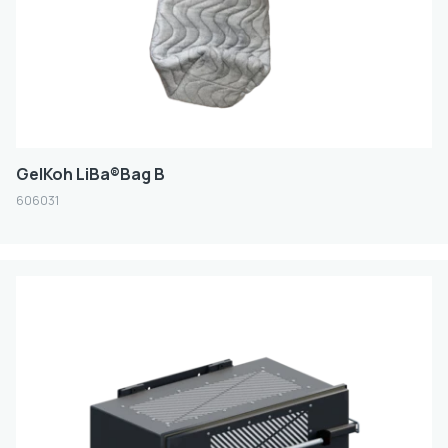
GelKoh LiBa®Bag B
606031