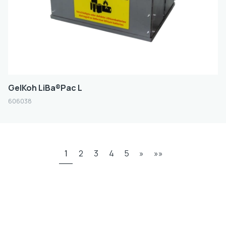
GelKoh LiBa®Pac L
606038
1
2
3
4
5
»
»»