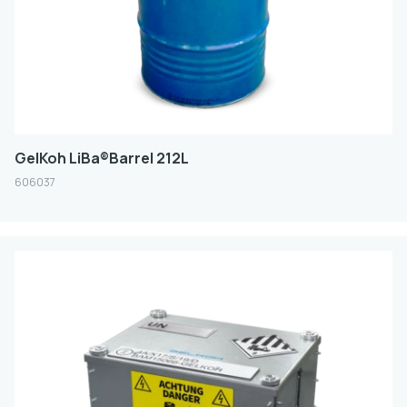
GelKoh LiBa®Barrel 212L
606037