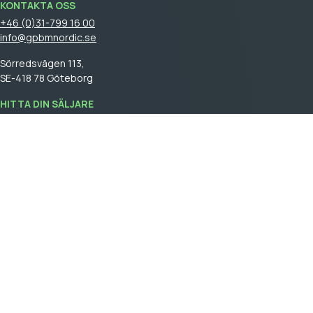
KONTAKTA OSS
+46 (0)31-799 16 00
info@gpbmnordic.se
Sörredsvägen 113,
SE-418 78 Göteborg
HITTA DIN SÄLJARE
Logga in
för att se din säljare.
GPBM Nordic is a part of
Cebon Group
.
Skapa kundkonto
Logga in
Allmäna försäljningsvillkor
General terms and conditions of sale
Integritetspolicy