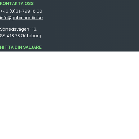
KONTAKTA OSS
+46 (0)31-799 16 00
info@gpbmnordic.se
Sörredsvägen 113,
SE-418 78 Göteborg
HITTA DIN SÄLJARE
Logga in
för att se din säljare.
GPBM Nordic is a part of
Cebon Group
.
Skapa kundkonto
Logga in
Allmäna försäljningsvillkor
General terms and conditions of sale
Integritetspolicy