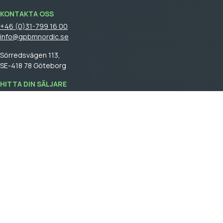
KONTAKTA OSS
+46 (0)31-799 16 00
info@gpbmnordic.se
Sörredsvägen 113,
SE-418 78 Göteborg
HITTA DIN SÄLJARE
Logga in
för att se din säljare.
GPBM Nordic is a part of
Cebon Group
.
Skapa kundkonto
Logga in
Allmäna försäljningsvillkor
General terms and conditions of sale