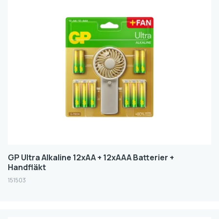
Produktserie
SUPER ALKALINE
ULTRA ALKALINE
ULTRA PLUS ALKALINE
Batteristorlek
AA
AAA
AAAA
GP Ultra Alkaline 12xAA + 12xAAA Batterier +
Handfläkt
C
151503
D
N