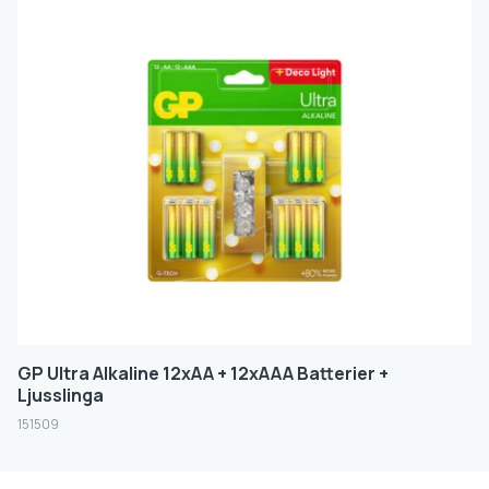
4.5V
9V
FILTER
GP Ultra Alkaline 12xAA + 12xAAA Batterier +
Ljusslinga
151509