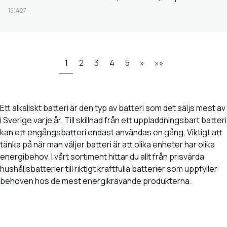
151427
1
2
3
4
5
»
»»
Ett alkaliskt batteri är den typ av batteri som det säljs mest av
i Sverige varje år. Till skillnad från ett uppladdningsbart batteri
kan ett engångsbatteri endast användas en gång. Viktigt att
tänka på när man väljer batteri är att olika enheter har olika
energibehov. I vårt sortiment hittar du allt från prisvärda
hushållsbatterier till riktigt kraftfulla batterier som uppfyller
behoven hos de mest energikrävande produkterna.