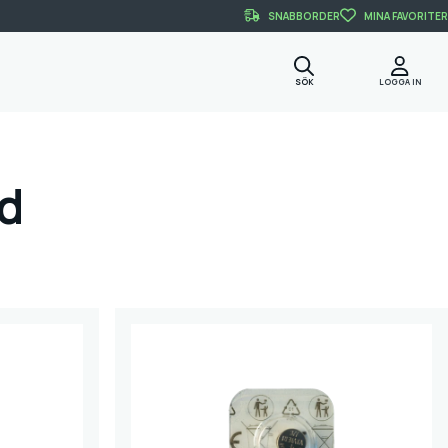
SNABBORDER
MINA FAVORITER
SÖK
LOGGA IN
id