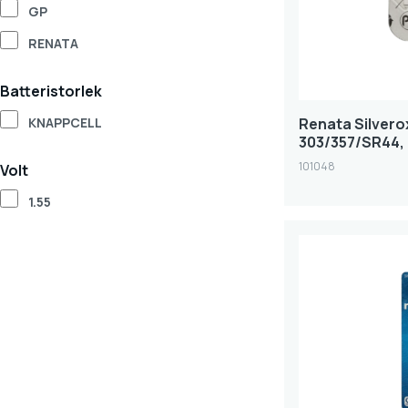
GP
RENATA
Batteristorlek
Renata Silvero
KNAPPCELL
303/357/SR44,
101048
Volt
1.55