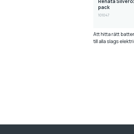
Renata Silverox
pack
101047
Att hitta rätt bat
till alla slags elek