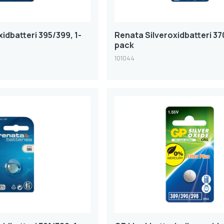
idbatteri 395/399, 1-
Renata Silveroxidbatteri 370
pack
101044