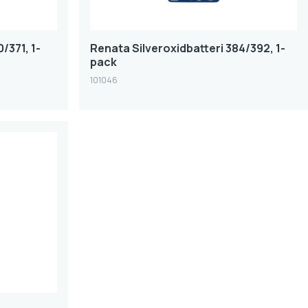
/371, 1-
Renata Silveroxidbatteri 384/392, 1-
pack
101046