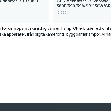
idbatteri 301/386, 1-
GP klockbatteri, silveroxid
389F/390/398/SR1130W/SR5
101038
teri för din apparat ska aldrig vara en kamp. GP erbjuder ett o
triska apparater, från digitalkameror till byggbarriärlampor. Vi ha