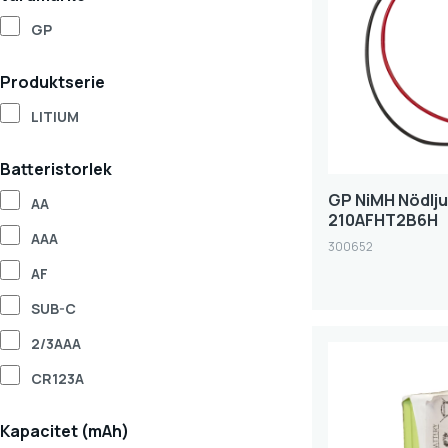
GP
Produktserie
LITIUM
Batteristorlek
GP NiMH Nödlju
AA
210AFHT2B6H
AAA
300652
AF
SUB-C
2/3AAA
CR123A
Kapacitet (mAh)