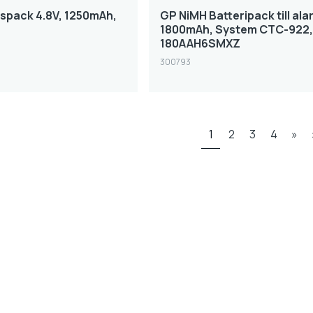
spack 4.8V, 1250mAh,
GP NiMH Batteripack till ala
1800mAh, System CTC-922
180AAH6SMXZ
300793
1
2
3
4
»