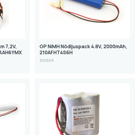
rm 7,2V,
GP NiMH Nödljuspack 4.8V, 2000mAh,
0AAH6YMX
210AFHT4S6H
300609