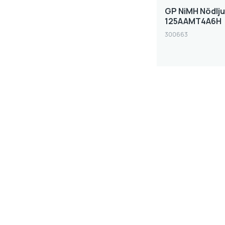
GP NiMH Nödlju
125AAMT4A6H
300663