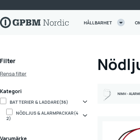
Skip to content
HÅLLBARHET
O
Nödlj
Filter
Rensa filter
Kategori
NIMH - ALAR
BATTERIER & LADDARE
(36)
NÖDLJUS & ALARMPACKAR
(4
2)
Varumärke