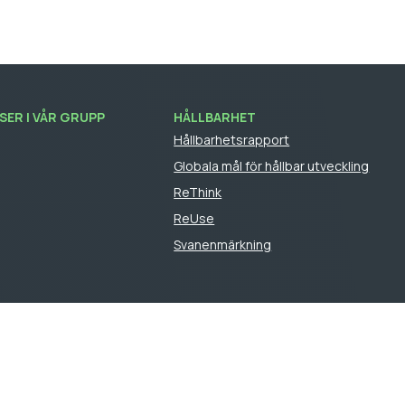
ER I VÅR GRUPP
HÅLLBARHET
Hållbarhetsrapport
Globala mål för hållbar utveckling
ReThink
ReUse
Svanenmärkning