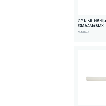
GP NiMH Nödlju
30AAAM4BMX
300069