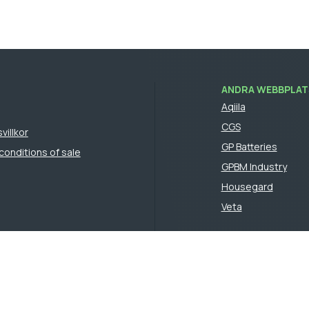
ANDRA WEBBPLATS
Aqiila
CGS
villkor
GP Batteries
conditions of sale
GPBM Industry
Housegard
Veta