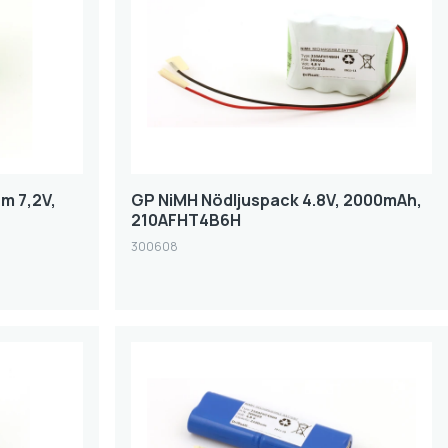
rm 7,2V,
GP NiMH Nödljuspack 4.8V, 2000mAh,
210AFHT4B6H
300608