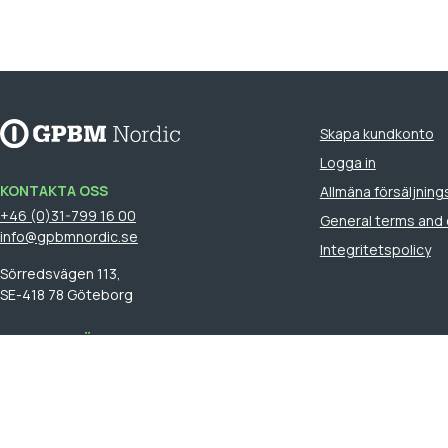
Skapa kundkonto
Logga in
KONTAKTA OSS
Allmäna försäljnings
+46 (0)31-799 16 00
General terms and 
info@gpbmnordic.se
Integritetspolicy
Sörredsvägen 113,
SE-418 78 Göteborg
HITTA DIN SÄLJARE
Logga in
för att se din säljare.
GPBM Nordic is a part of
Cebon Group
.