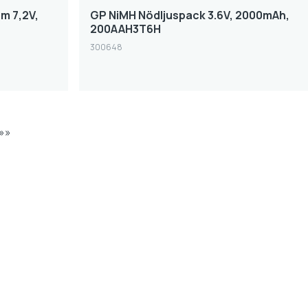
rm 7,2V,
GP NiMH Nödljuspack 3.6V, 2000mAh,
,
200AAH3T6H
300648
»»