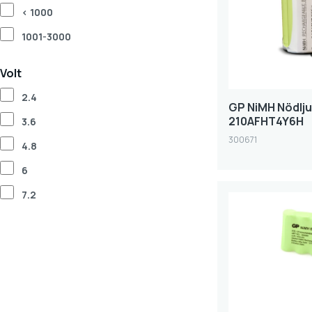
< 1000
1001-3000
Volt
2.4
GP NiMH Nödlju
210AFHT4Y6H
3.6
300671
4.8
6
7.2