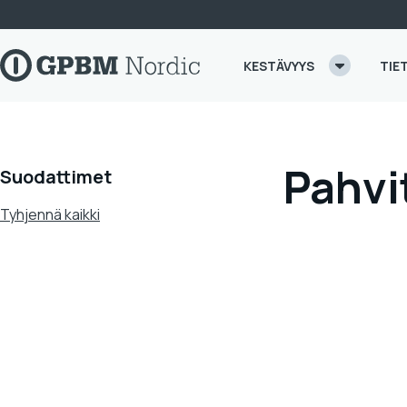
Skip to content
KESTÄVYYS
TIE
Pahvi
Suodattimet
Tyhjennä kaikki