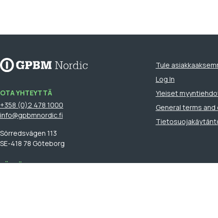
Tule asiakkaakse
Log In
OTA YHTEYTTÄ
Yleiset myyntiehdo
+358 (0)2 478 1000
General terms and 
info@gpbmnordic.fi
Tietosuojakäytänt
Sörredsvägen 113
SE-418 78 Göteborg
LÖYDÄ MYYNTIEDUSTAJASI
Kirjaudu
sisään nähdäksesi
myyntiedustajasi.