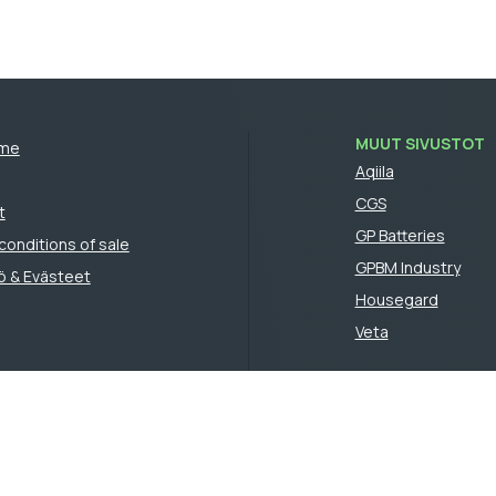
MUUT SIVUSTOT
mme
Aqiila
CGS
t
GP Batteries
conditions of sale
GPBM Industry
ö & Evästeet
Housegard
Veta