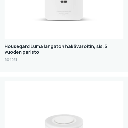
Housegard Luma langaton häkävaroitin, sis. 5
vuoden paristo
604031