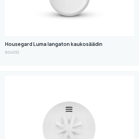
Housegard Luma langaton kaukosäädin
604032