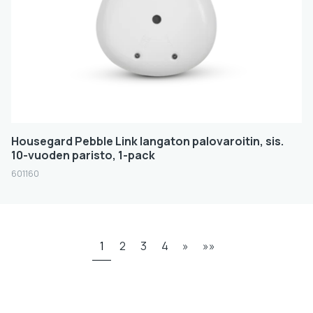
Housegard Pebble Link langaton palovaroitin, sis.
10-vuoden paristo, 1-pack
601160
1
2
3
4
»
»»