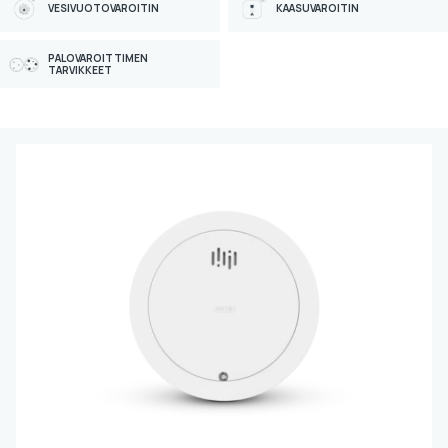
VESIVUOTOVAROITIN
KAASUVAROITIN
FIREANGEL
PALOVAROITTIMEN
TARVIKKEET
Tuotesarja
LUMA SYSTEM
PEBBLE
Yhteenkytkettävä
EI
KYLLÄ
Väri
VALKOINEN
MUSTA