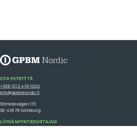
OTA YHTEYTTÄ
+358 (0)2 478 1000
info@gpbmnordic.fi
Sörredsvägen 113
SE-418 78 Göteborg
LÖYDÄ MYYNTIEDUSTAJASI
Kirjaudu
sisään nähdäksesi myyntiedustajasi.