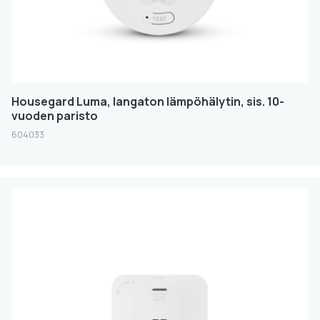
Housegard Luma, langaton lämpöhälytin, sis. 10-
vuoden paristo
604033