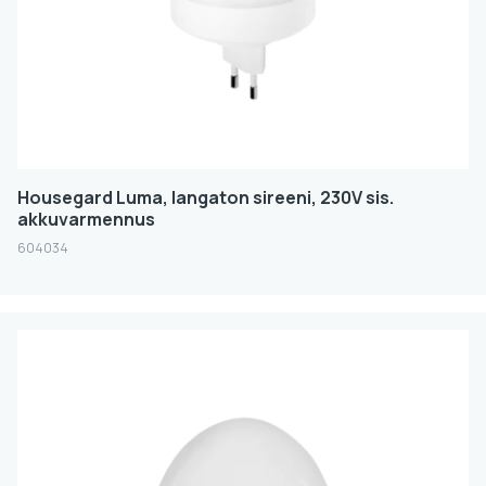
Housegard Luma, langaton sireeni, 230V sis.
akkuvarmennus
604034