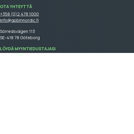
OTA YHTEYTTÄ
+358 (0)2 478 1000
info@gpbmnordic.fi
Sörredsvägen 113
SE-418 78 Göteborg
LÖYDÄ MYYNTIEDUSTAJASI
Kirjaudu
sisään nähdäksesi myyntiedustajasi.
GPBM Nordic is a part of
Cebon Group
.
Tule asiakkaaksemme
Log In
Yleiset myyntiehdot
General terms and conditions of sale