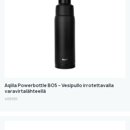
Aqiila Powerbottle BO5 – Vesipullo irrotettavalla
varavirtalähteellä
406100