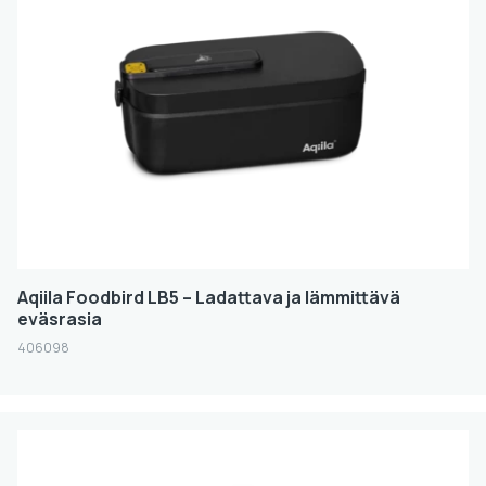
Koko
FILTER
Aqiila Foodbird LB5 – Ladattava ja lämmittävä
eväsrasia
406098