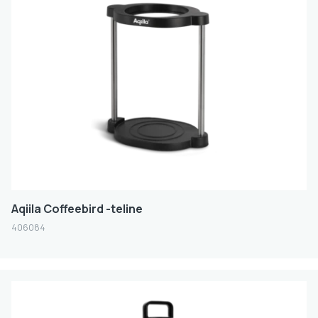
Aqiila Coffeebird -teline
406084