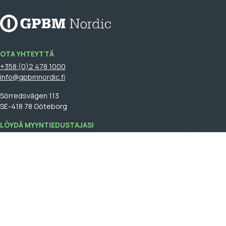
OTA YHTEYTTÄ
+358 (0)2 478 1000
info@gpbmnordic.fi
Sörredsvägen 113
SE-418 78 Göteborg
LÖYDÄ MYYNTIEDUSTAJASI
Kirjaudu
sisään nähdäksesi myyntiedustajasi.
GPBM Nordic is a part of
Cebon Group
.
Tule asiakkaaksemme