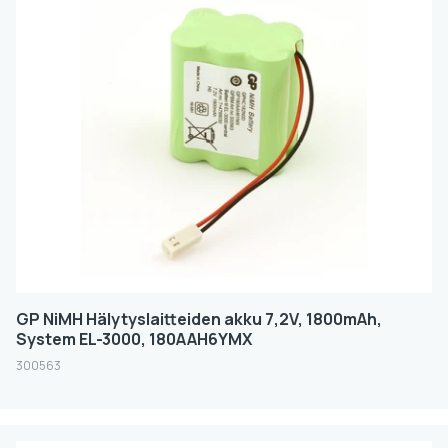
Akun koko
AA
Kapasiteetti (mAh)
1001-3000
Volt
4.8
7.2
GP NiMH Hälytyslaitteiden akku 7,2V, 1800mAh,
System EL-3000, 180AAH6YMX
FILTER
300563