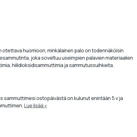
n otettava huomioon, minkälainen palo on todennäköisin
esammutinta, joka soveltuu useimpien palavien materiaalien
a, hiilidioksidisammuttimia ja sammutussuihkeita.
s sammuttimesi ostopäivästä on kulunut enintään 5 v ja
ammuttimen.
Lue lisää »