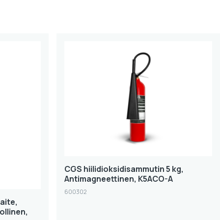
CGS hiilidioksidisammutin 5 kg,
Antimagneettinen, K5ACO-A
600302
aite,
llinen,