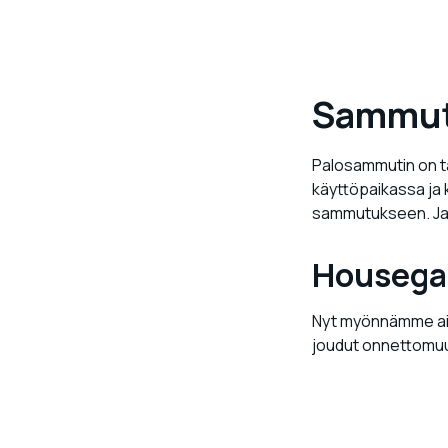
Sammutt
Palosammutin on tä
käyttöpaikassa ja 
sammutukseen. Jau
Housega
Nyt myönnämme ainu
joudut onnettomuu