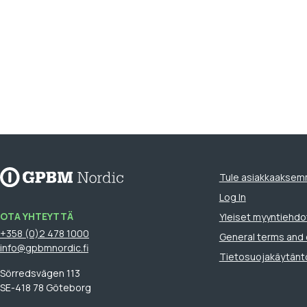
Tule asiakkaakse
Log In
OTA YHTEYTTÄ
Yleiset myyntiehdo
+358 (0)2 478 1000
General terms and 
info@gpbmnordic.fi
Tietosuojakäytänt
Sörredsvägen 113
SE-418 78 Göteborg