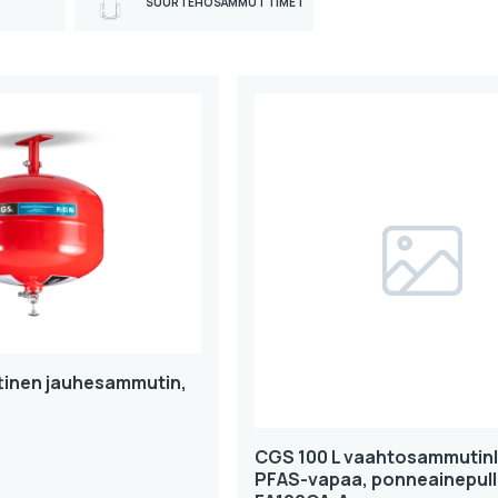
SUURTEHOSAMMUTTIMET
inen jauhesammutin,
CGS 100 L vaahtosammutinl
PFAS-vapaa, ponneainepullo