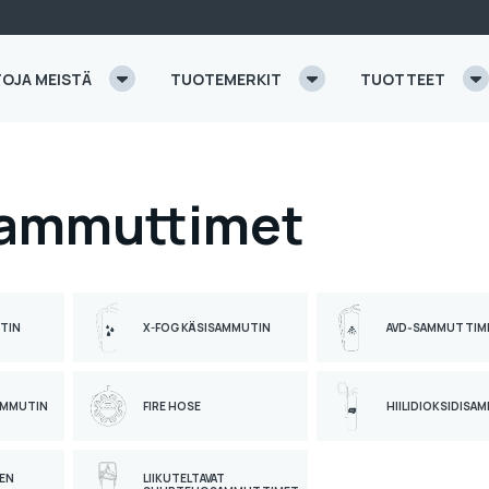
TOJA MEISTÄ
TUOTEMERKIT
TUOTTEET
sammuttimet
TIN
X-FOG KÄSISAMMUTIN
AVD‑SAMMUTTIM
AMMUTIN
FIRE HOSE
HIILIDIOKSIDISA
EN
LIIKUTELTAVAT