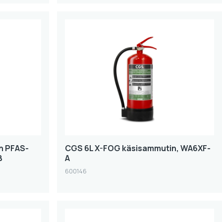
n PFAS-
CGS 6L X-FOG käsisammutin, WA6XF-
B
A
600146