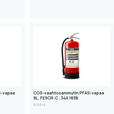
S-vapaa
CGS-vaahtosammutin PFAS-vapaa
9L, FE9CR-C , 34A 183B
600349