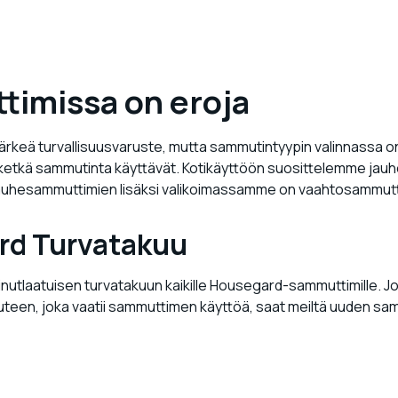
imissa on eroja
rkeä turvallisuusvaruste, mutta sammutintyypin valinnassa o
ketkä sammutinta käyttävät. Kotikäyttöön suosittelemme jauh
hesammuttimien lisäksi valikoimassamme on vaahtosammuttimi
rd Turvatakuu
tlaatuisen turvatakuun kaikille Housegard-sammuttimille. Jo
teen, joka vaatii sammuttimen käyttöä, saat meiltä uuden s