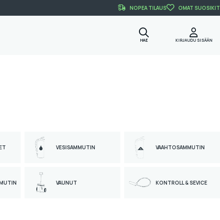
NOPEA TILAUS
OMAT SUOSIKIT
HAE
KIRJAUDU SISÄÄN
ET
VESISAMMUTIN
VAAHTOSAMMUTIN
MMUTIN
VAUNUT
KONTROLL & SEVICE