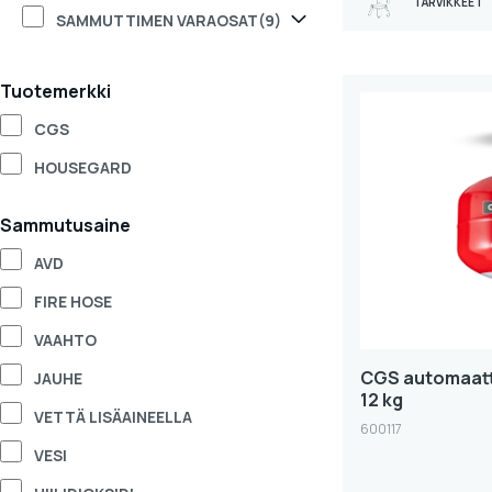
TARVIKKEET
SAMMUTTIMEN VARAOSAT
(9)
Tuotemerkki
CGS
HOUSEGARD
Sammutusaine
AVD
FIRE HOSE
VAAHTO
CGS automaatt
JAUHE
12 kg
VETTÄ LISÄAINEELLA
600117
VESI