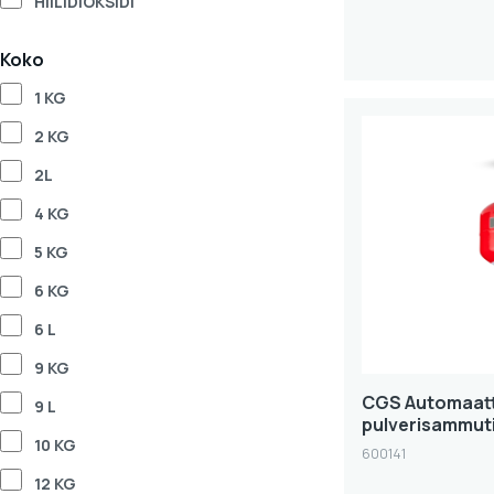
HIILIDIOKSIDI
Koko
1 KG
2 KG
2L
4 KG
5 KG
6 KG
6 L
9 KG
CGS Automaatt
9 L
pulverisammutin
10 KG
600141
12 KG