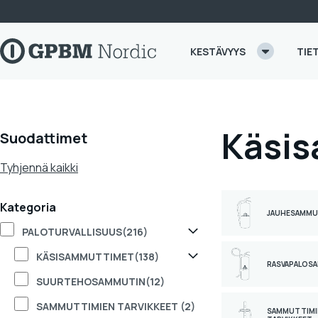
Skip to content
KESTÄVYYS
TIE
Käsi
Suodattimet
Tyhjennä kaikki
Kategoria
JAUHESAMMU
PALOTURVALLISUUS
(216)
KÄSISAMMUTTIMET
(138)
RASVAPALOS
SUURTEHOSAMMUTIN
(12)
SAMMUTTIMIEN TARVIKKEET
(2)
SAMMUTTIMI