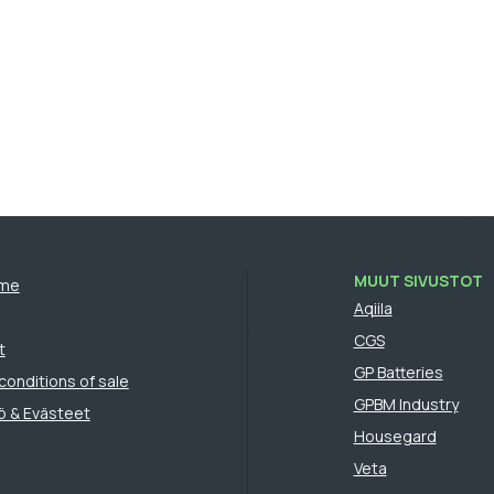
MUUT SIVUSTOT
mme
Aqiila
CGS
t
GP Batteries
conditions of sale
GPBM Industry
ö & Evästeet
Housegard
Veta