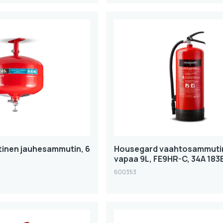
inen jauhesammutin, 6
Housegard vaahtosammuti
vapaa 9L, FE9HR-C, 34A 183
600353