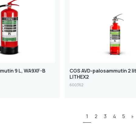
mutin 9 L, WA9XF-B
CGS AVD-palosammutin 2 lit
LITHEX2
600362
1
2
3
4
5
»