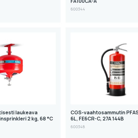
FA100CA-A
600344
isesti laukeava
CGS-vaahtosammutin PFA
sprinkleri 2 kg, 68 °C
6L, FE6CR-C, 27A 144B
600348