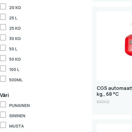
20 KG
25 L
25 KG
30 KG
50 L
50 KG
100 L
500ML
CGS automaatt
kg,, 68 °C
Väri
600142
PUNAINEN
SININEN
MUSTA