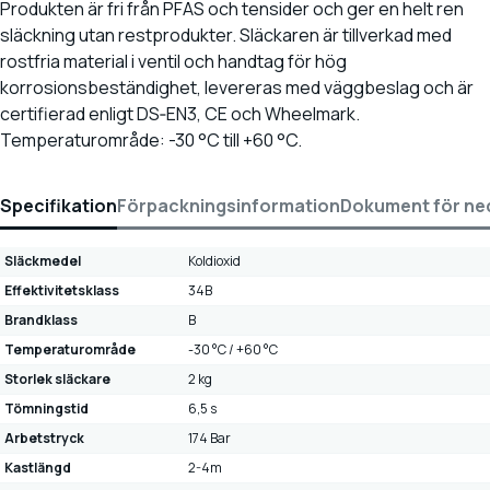
Produkten är fri från PFAS och tensider och ger en helt ren
släckning utan restprodukter. Släckaren är tillverkad med
rostfria material i ventil och handtag för hög
korrosionsbeständighet, levereras med väggbeslag och är
certifierad enligt DS‑EN3, CE och Wheelmark.
Temperaturområde: -30 °C till +60 °C.
Specifikation
Förpackningsinformation
Dokument för ne
Släckmedel
Koldioxid
Effektivitetsklass
34B
Brandklass
B
Temperaturområde
-30 °C / +60 °C
Storlek släckare
2 kg
Tömningstid
6,5 s
Arbetstryck
174 Bar
Kastlängd
2-4m