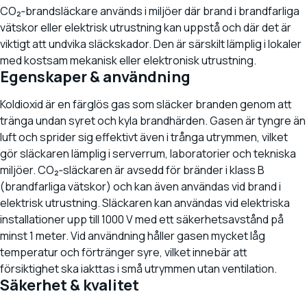
CO₂‑brandsläckare används i miljöer där brand i brandfarliga
vätskor eller elektrisk utrustning kan uppstå och där det är
viktigt att undvika släckskador. Den är särskilt lämplig i lokaler
med kostsam mekanisk eller elektronisk utrustning.
Egenskaper & användning
Koldioxid är en färglös gas som släcker branden genom att
tränga undan syret och kyla brandhärden. Gasen är tyngre än
luft och sprider sig effektivt även i trånga utrymmen, vilket
gör släckaren lämplig i serverrum, laboratorier och tekniska
miljöer. CO₂‑släckaren är avsedd för bränder i klass B
(brandfarliga vätskor) och kan även användas vid brand i
elektrisk utrustning. Släckaren kan användas vid elektriska
installationer upp till 1000 V med ett säkerhetsavstånd på
minst 1 meter. Vid användning håller gasen mycket låg
temperatur och förtränger syre, vilket innebär att
försiktighet ska iakttas i små utrymmen utan ventilation.
Säkerhet & kvalitet