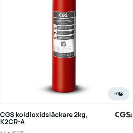
+0
CGS koldioxidsläckare 2kg,
K2CR-A
Art. nr.
600281