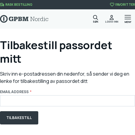
Skip to content
RASK BESTILLING
FAVORITTER
SØK
LOGG INN
MENY
Tilbakestill passordet
mitt
Skriv inn e-postadressen din nedenfor, så sender vi deg en
lenke for tilbakestilling av passordet ditt
EMAIL ADDRESS
TILBAKESTILL