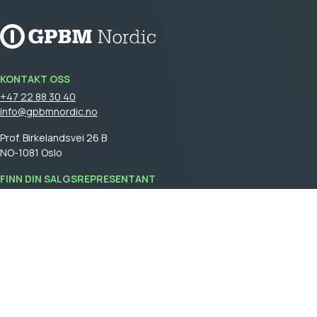
KONTAKT OSS
+47 22 88 30 40
info@gpbmnordic.no
Prof. Birkelandsvei 26 B
NO-1081 Oslo
FINN DIN SALGSREPRESENTANT
Logg på
for å se din salgsrepresentant.
GPBM Nordic is a part of
Cebon Group
.
Bli kunde