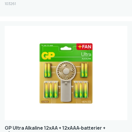
Kapasitet (mAh)
103261
< 1000
1001-3000
3001-5000
5001-10000
7501-10000
10001-20000
Livssyklus
300
500
1000
1500
GP Ultra Alkaline 12xAA + 12xAAA-batterier +