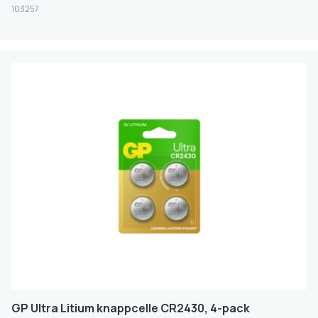
ANTRASITT
103257
GUL
CREAM
Oppladbar
LED-skjerm
JA
LCD-skjerm
JA
Støtter QC
JA
GP Ultra Litium knappcelle CR2430, 4-pack