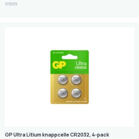
103255
AQIILA
LEOCH
RENATA
Produktserie
SUPER ALKALINE
LITIUM
ULTRA ALKALINE
ULTRA PLUS ALKALINE
ALKALINE
ULTRA LITHIUM
RECYKO
GP Ultra Litium knappcelle CR2032, 4-pack
HEARING AID