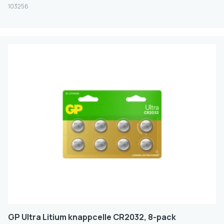
103256
RECYKO PRO
RECHARGE
PLUS
M2+
ULTRA PLUS LITHIUM
Farge
BLÅ
HVIT
GRØNN
SILVER
SVART
ROSA
GP Ultra Litium knappcelle CR2032, 8-pack