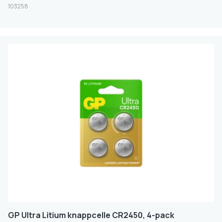
Støtter PD
103258
JA
Ladetid (timer)
1 - 5 H
1 H
3 - 6 H
Batteristørrelse
KNAPPCELLE
AA
AAA
AAAA
AF
GP Ultra Litium knappcelle CR2450, 4-pack