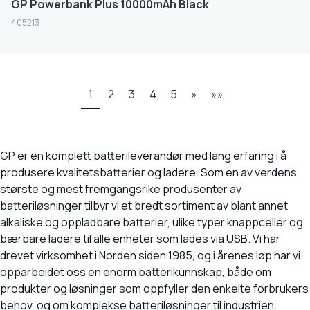
GP Powerbank Plus 10000mAh Black
405213
1
2
3
4
5
»
»»
GP er en komplett batterileverandør med lang erfaring i å
produsere kvalitetsbatterier og ladere. Som en av verdens
største og mest fremgangsrike produsenter av
batteriløsninger tilbyr vi et bredt sortiment av blant annet
alkaliske og oppladbare batterier, ulike typer knappceller og
bærbare ladere til alle enheter som lades via USB. Vi har
drevet virksomhet i Norden siden 1985, og i årenes løp har vi
opparbeidet oss en enorm batterikunnskap, både om
produkter og løsninger som oppfyller den enkelte forbrukers
behov, og om komplekse batteriløsninger til industrien.