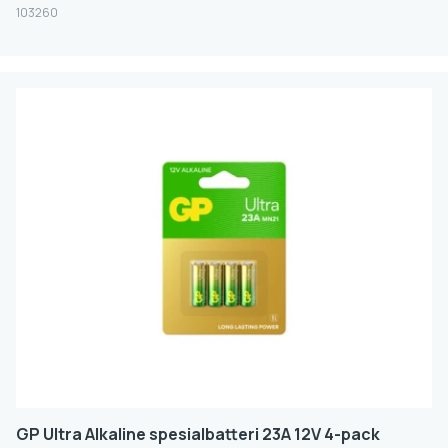
CR2
103260
4LR25
4/5AF
4.5V
7/5AF
9V
LEAD ACID 12V
CR123A
CR17450
18650
18670
18700
GP Ultra Alkaline spesialbatteri 23A 12V 4-pack