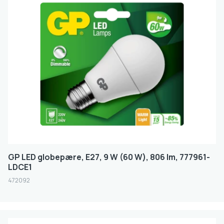
GP LED globepære, E27, 9 W (60 W), 806 lm, 777961-
LDCE1
472092