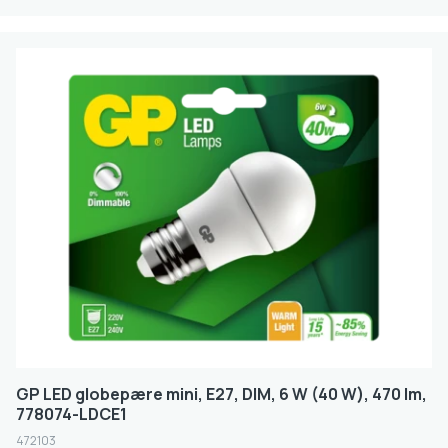
GP LED globepære mini, E27, DIM, 6 W (40 W), 470 lm,
778074-LDCE1
472103