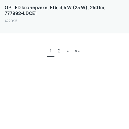
GP LED kronepære, E14, 3,5 W (25 W), 250 lm,
777992-LDCE1
472095
1
2
»
»»