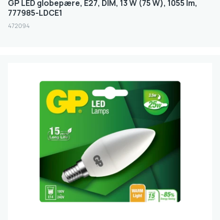
GP LED globepære, E27, DIM, 13 W (75 W), 1055 lm,
777985-LDCE1
472094