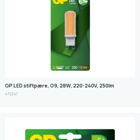
Lampshape
KRONE
STIFT
CLASSIC
MINI GLOB
REFLEKTOR
GP LED stiftpære, G9, 28W, 220-240V, 250lm
Lampbase
472247
G4
GU5.3
G9
GU10