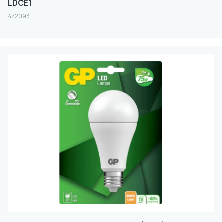
LDCE1
472093