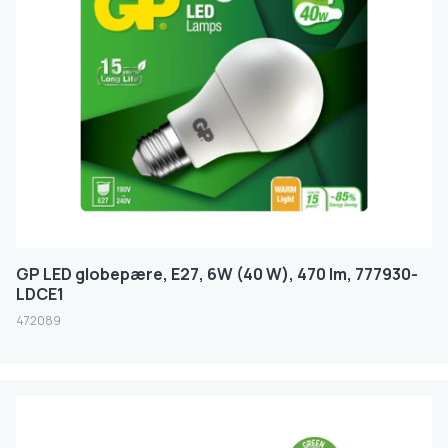
E14
E27
Dimbar
JA
Effekt (Watt)
5W
6W - 10W
GP LED globepære, E27, 6W (40 W), 470 lm, 777930-
11W - 20W
LDCE1
472089
FILTER