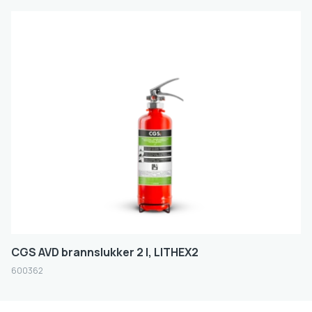
Varemerke
CGS
HOUSEGARD
Slokkemiddel
AVD
Størrelse
2L
6L
9L
25 L
CGS AVD brannslukker 2 l, LITHEX2
500ML
600362
Farge