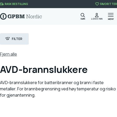
Skip to content
RASK BESTILLING
FAVORITTER
SØK
LOGG INN
MENY
FILTER
Fjern alle
AVD‑brannslukkere
Filter
Kategori
BRANNSIKKERHET
(20)
AVD‑brannslukkere for batteribranner og brann i faste
metaller. For brannbegrensning ved høy temperatur og risiko
BRANNSLUKKERE
(13)
for gjenantenning.
AGGREGAT
(1)