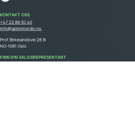
KONTAKT OSS
+47 22 88 30 40
info@gpbmnordic.no
Prof. Birkelandsvei 26 B
NO-1081 Oslo
FINN DIN SALGSREPRESENTANT
Logg på
for å se din salgsrepresentant.
GPBM Nordic is a part of
Cebon Group
.
Bli kunde
Logg inn
Generelle salgsvilkår