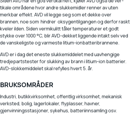
Siden AVD har en god vertikal heft, kjøler AVD også de ver-
tikale områdene hvor andre slukkemidler renner av uten
merkbar effekt. AVD vil legge seg som et dekke over
brannen, noe som hindrer oksygentilgangen og derfor raskt
kveler ilden. Siden vermikulitt tåler temperaturer et godt
stykke over 1000 °C, blir AVD-dekket liggende intakt selv ved
de vanskeligste og varmeste litium-ionbatteribrannene.
AVD er i dag det eneste slukkemiddelet med uavhengige
tredjepartstester for slukking av brann i litium-ion batterier.
AVD-slokkemiddelet skal refylles hvert 5. år.
BRUKSOMRÅDER
Industri, butikkvirksomhet, offentlig virksomhet, mekanisk
verksted, bolig, lagerlokaler, flyplasser, havner,
gjenvinningsstasjoner, sykehus, batteriinnsamling osv.