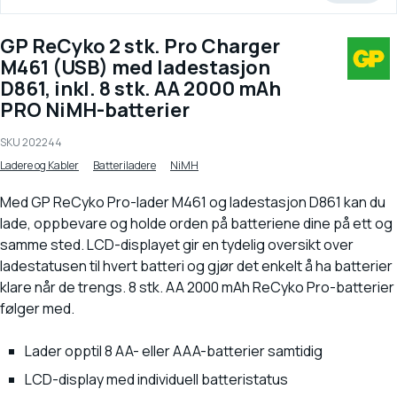
GP ReCyko 2 stk. Pro Charger
M461 (USB) med ladestasjon
D861, inkl. 8 stk. AA 2000 mAh
PRO NiMH-batterier
SKU
202244
Ladere og Kabler
Batteriladere
NiMH
Med GP ReCyko Pro-lader M461 og ladestasjon D861 kan du
lade, oppbevare og holde orden på batteriene dine på ett og
samme sted. LCD-displayet gir en tydelig oversikt over
ladestatusen til hvert batteri og gjør det enkelt å ha batterier
klare når de trengs. 8 stk. AA 2000 mAh ReCyko Pro-batterier
følger med.
Lader opptil 8 AA- eller AAA-batterier samtidig
LCD-display med individuell batteristatus