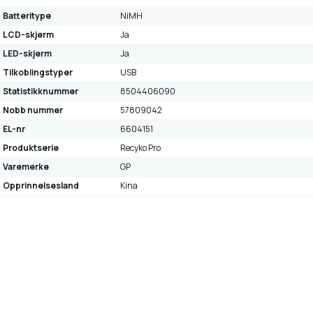
Batteritype
NiMH
LCD-skjerm
Ja
LED-skjerm
Ja
Tilkoblingstyper
USB
Statistikknummer
8504406090
Nobb nummer
57809042
EL-nr
6604151
Produktserie
Recyko Pro
Varemerke
GP
Opprinnelsesland
Kina