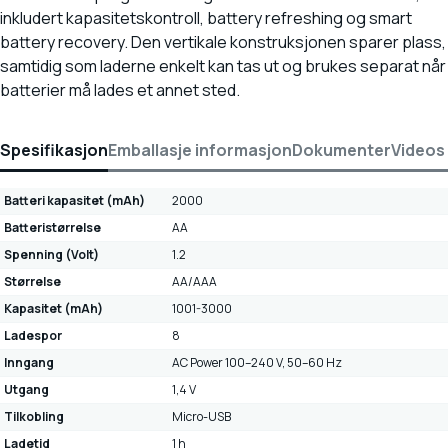
inkludert kapasitetskontroll, battery refreshing og smart
battery recovery. Den vertikale konstruksjonen sparer plass,
samtidig som laderne enkelt kan tas ut og brukes separat når
batterier må lades et annet sted.
Spesifikasjon
Emballasje informasjon
Dokumenter
Videos
Batteri kapasitet (mAh)
2000
Batteristørrelse
AA
Spenning (Volt)
1.2
Størrelse
AA/AAA
Kapasitet (mAh)
1001-3000
Ladespor
8
Inngang
AC Power 100–240 V, 50–60 Hz
Utgang
1,4 V
Tilkobling
Micro-USB
Ladetid
1 h