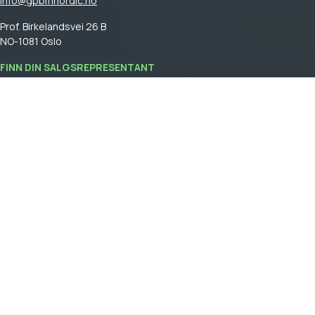
info@gpbmnordic.no
Prof. Birkelandsvei 26 B
NO-1081 Oslo
FINN DIN SALGSREPRESENTANT
Logg på
for å se din salgsrepresentant.
GPBM Nordic is a part of
Cebon Group
.
Bli kunde
Logg inn
Generelle salgsvilkår
General terms and conditions of sale
Retningslinjer for integritet & Cookies