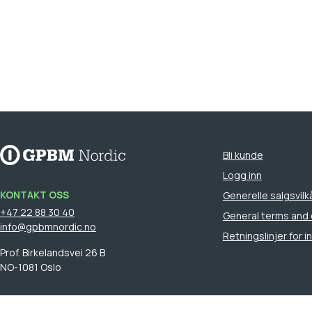
Bli kunde
Logg inn
KONTAKT OSS
Generelle salgsvilk
+47 22 88 30 40
General terms and 
info@gpbmnordic.no
Retningslinjer for 
Prof. Birkelandsvei 26 B
NO-1081 Oslo
FINN DIN SALGSREPRESENTANT