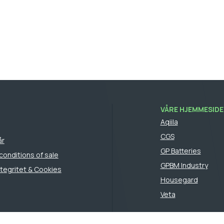
VÅRE HJEMMESIDE
Aqiila
CGS
år
GP Batteries
conditions of sale
GPBM Industry
integritet & Cookies
Housegard
Veta