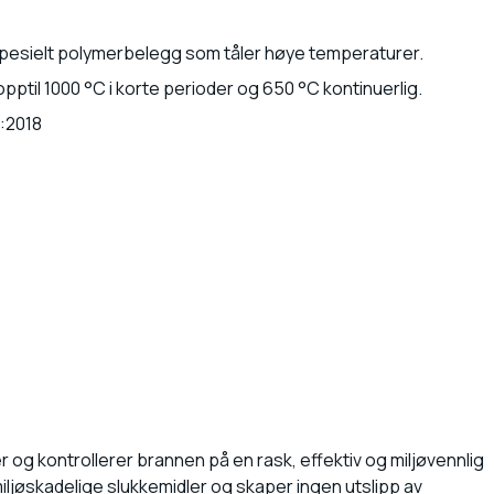
pesielt polymerbelegg som tåler høye temperaturer.
pptil 1000 °C i korte perioder og 650 °C kontinuerlig.
1:2018
 og kontrollerer brannen på en rask, effektiv og miljøvennlig
ljøskadelige slukkemidler og skaper ingen utslipp av