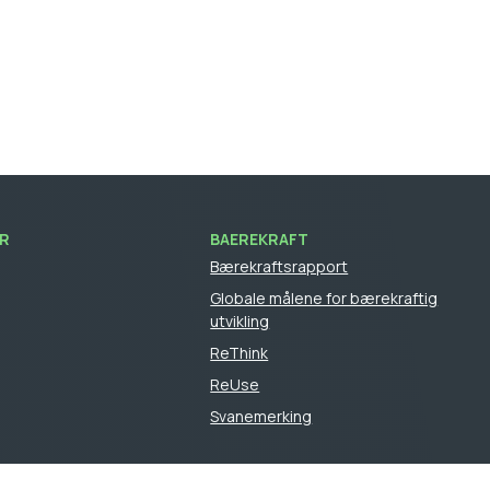
R
BAEREKRAFT
Bærekraftsrapport
Globale målene for bærekraftig
utvikling
ReThink
ReUse
Svanemerking