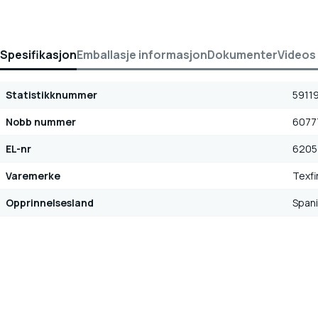
Spesifikasjon
Emballasje informasjon
Dokumenter
Videos
Statistikknummer
5911
Nobb nummer
6077
EL-nr
6205
Varemerke
Texfi
Opprinnelsesland
Span