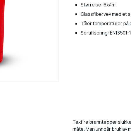
Størrelse: 6x4m
Glassfibervev med et s
Tåler temperaturer på o
Sertifisering: EN13501-
Texfire branntepper slukker
måte. Man unngår bruk av mi