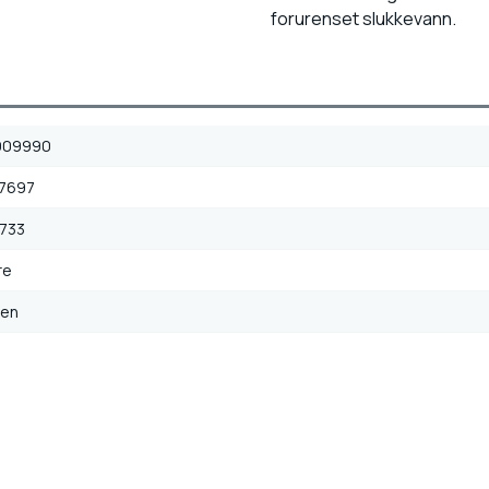
forurenset slukkevann.
909990
7697
733
re
ien