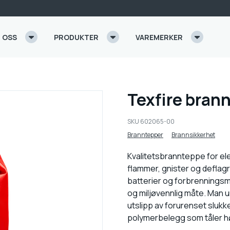
 OSS
PRODUKTER
VAREMERKER
Texfire bra
SKU
602065-00
Branntepper
Brannsikkerhet
Kvalitetsbrannteppe for ele
flammer, gnister og deflag
batterier og forbrenningsmo
og miljøvennlig måte. Man u
utslipp av forurenset slukk
polymerbelegg som tåler h