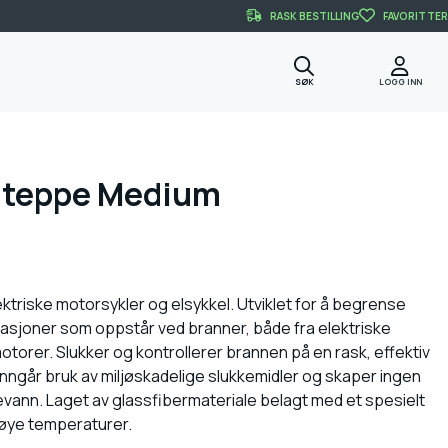
RASK BESTILLING
FAVORITTER
SØK
LOGG INN
nnteppe Medium
ktriske motorsykler og elsykkel. Utviklet for å begrense
rasjoner som oppstår ved branner, både fra elektriske
torer. Slukker og kontrollerer brannen på en rask, effektiv
nngår bruk av miljøskadelige slukkemidler og skaper ingen
evann. Laget av glassfibermateriale belagt med et spesielt
øye temperaturer.