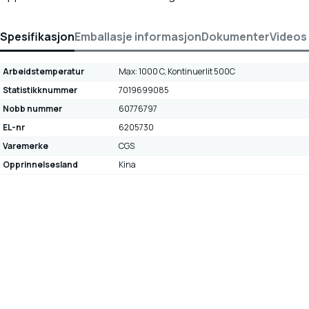
Spesifikasjon
Emballasje informasjon
Dokumenter
Videos
Arbeidstemperatur
Max: 1000 C, Kontinuerlit 500C
Statistikknummer
7019699085
Nobb nummer
60776797
EL-nr
6205730
Varemerke
CGS
Opprinnelsesland
Kina