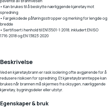
påvente av brannvesen
• Kan brukes til å beskytte nærliggende kjøretøy mot
spredning
• Fargekodede påføringsstropper og merking for lengde og
bredde
• Sertifisert i henhold til EN13501-1:2018, inkludert EN ISO
1716:2018 og EN 13823:2020
Beskrivelse
Ved en kjøretøybrann er rask isolering ofte avgjørende for å
redusere risikoen for spredning. Et kjøretøybrannteppe kan
brukes når brannen må skjermes fra oksygen, nærliggende
kjøretøy, bygningsdeler eller utstyr.
Egenskaper & bruk