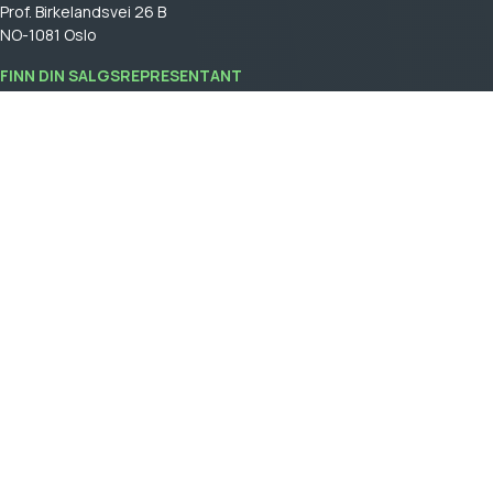
Prof. Birkelandsvei 26 B
NO-1081 Oslo
FINN DIN SALGSREPRESENTANT
Logg på
for å se din salgsrepresentant.
GPBM Nordic is a part of
Cebon Group
.
Bli kunde
Logg inn
Generelle salgsvilkår
General terms and conditions of sale
Retningslinjer for integritet & Cookies
VÅRE HJEMMESIDER