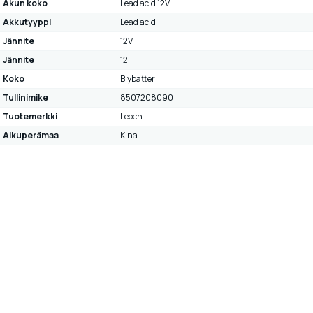
Akun koko
Lead acid 12V
Akkutyyppi
Lead acid
Jännite
12V
Jännite
12
Koko
Blybatteri
Tullinimike
8507208090
Tuotemerkki
Leoch
Alkuperämaa
Kina