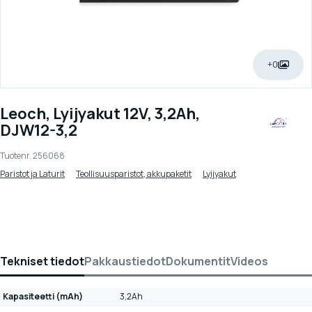
+0
Leoch, Lyijyakut 12V, 3,2Ah,
DJW12-3,2
Tuotenr.
256068
Paristot ja Laturit
Teollisuusparistot, akkupaketit
Lyijyakut
Tekniset tiedot
Pakkaustiedot
Dokumentit
Videos
Kapasiteetti (mAh)
3,2Ah