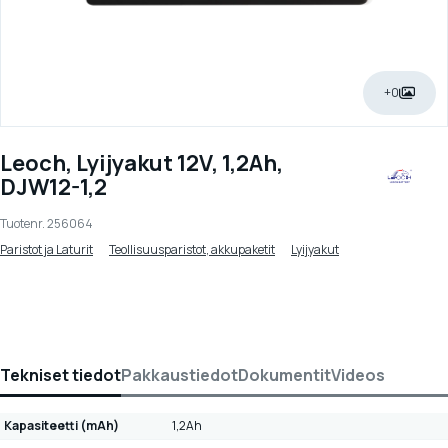
+0
Leoch, Lyijyakut 12V, 1,2Ah,
DJW12-1,2
Tuotenr.
256064
Paristot ja Laturit
Teollisuusparistot, akkupaketit
Lyijyakut
Tekniset tiedot
Pakkaustiedot
Dokumentit
Videos
Kapasiteetti (mAh)
1,2Ah