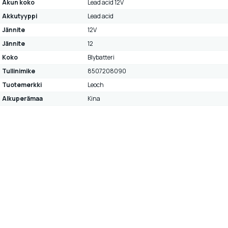
Akun koko
Lead acid 12V
Akkutyyppi
Lead acid
Jännite
12V
Jännite
12
Koko
Blybatteri
Tullinimike
8507208090
Tuotemerkki
Leoch
Alkuperämaa
Kina