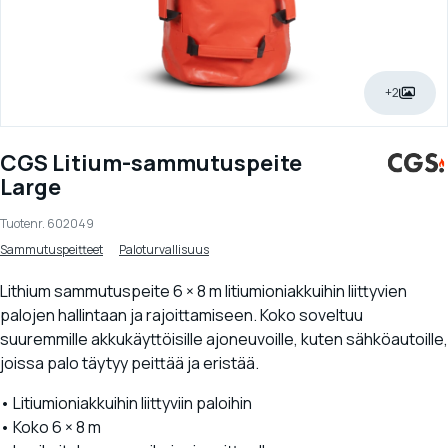
+2
CGS Litium-sammutuspeite
Large
Tuotenr.
602049
Sammutuspeitteet
Paloturvallisuus
Lithium sammutuspeite 6 × 8 m litiumioniakkuihin liittyvien
palojen hallintaan ja rajoittamiseen. Koko soveltuu
suuremmille akkukäyttöisille ajoneuvoille, kuten sähköautoille,
joissa palo täytyy peittää ja eristää.
• Litiumioniakkuihin liittyviin paloihin
• Koko 6 × 8 m