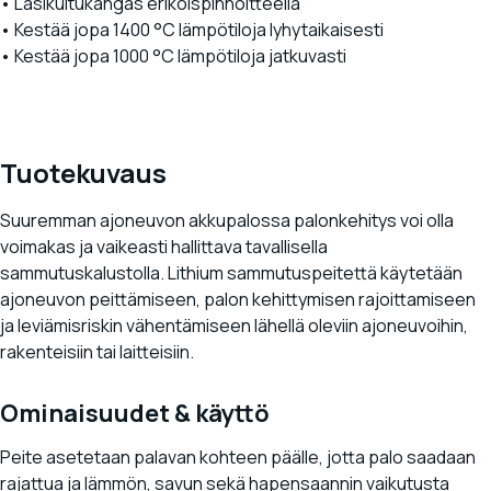
• Lasikuitukangas erikoispinnoitteella
• Kestää jopa 1400 °C lämpötiloja lyhytaikaisesti
• Kestää jopa 1000 °C lämpötiloja jatkuvasti
Tuotekuvaus
Suuremman ajoneuvon akkupalossa palonkehitys voi olla
voimakas ja vaikeasti hallittava tavallisella
sammutuskalustolla. Lithium sammutuspeitettä käytetään
ajoneuvon peittämiseen, palon kehittymisen rajoittamiseen
ja leviämisriskin vähentämiseen lähellä oleviin ajoneuvoihin,
rakenteisiin tai laitteisiin.
Ominaisuudet & käyttö
Peite asetetaan palavan kohteen päälle, jotta palo saadaan
rajattua ja lämmön, savun sekä hapensaannin vaikutusta