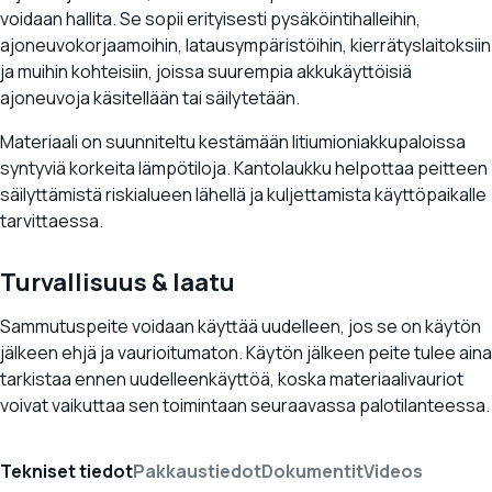
voidaan hallita. Se sopii erityisesti pysäköintihalleihin,
ajoneuvokorjaamoihin, latausympäristöihin, kierrätyslaitoksiin
ja muihin kohteisiin, joissa suurempia akkukäyttöisiä
ajoneuvoja käsitellään tai säilytetään.
Materiaali on suunniteltu kestämään litiumioniakkupaloissa
syntyviä korkeita lämpötiloja. Kantolaukku helpottaa peitteen
säilyttämistä riskialueen lähellä ja kuljettamista käyttöpaikalle
tarvittaessa.
Turvallisuus & laatu
Sammutuspeite voidaan käyttää uudelleen, jos se on käytön
jälkeen ehjä ja vaurioitumaton. Käytön jälkeen peite tulee aina
tarkistaa ennen uudelleenkäyttöä, koska materiaalivauriot
voivat vaikuttaa sen toimintaan seuraavassa palotilanteessa.
Tekniset tiedot
Pakkaustiedot
Dokumentit
Videos