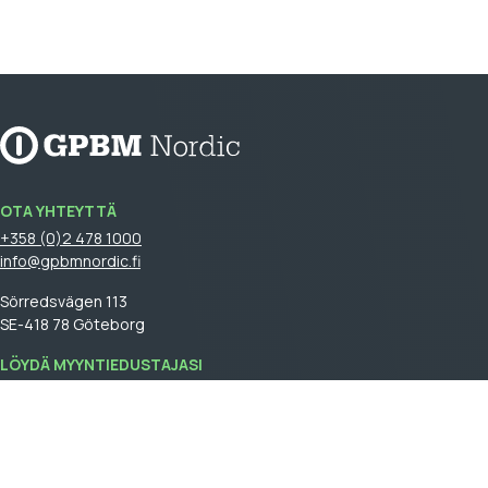
OTA YHTEYTTÄ
+358 (0)2 478 1000
info@gpbmnordic.fi
Sörredsvägen 113
SE-418 78 Göteborg
LÖYDÄ MYYNTIEDUSTAJASI
Kirjaudu
sisään nähdäksesi myyntiedustajasi.
GPBM Nordic is a part of
Cebon Group
.