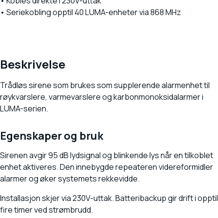
• Kobles direkte i 230V-uttak
• Seriekobling opptil 40 LUMA-enheter via 868 MHz
Beskrivelse
Trådløs sirene som brukes som supplerende alarmenhet til
røykvarslere, varmevarslere og karbonmonoksidalarmer i
LUMA-serien.
Egenskaper og bruk
Sirenen avgir 95 dB lydsignal og blinkende lys når en tilkoblet
enhet aktiveres. Den innebygde repeateren videreformidler
alarmer og øker systemets rekkevidde.
Installasjon skjer via 230V-uttak. Batteribackup gir drift i opptil
fire timer ved strømbrudd.