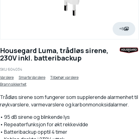
+6
Housegard Luma, trådløs sirene,
230V inkl. batteribackup
SKU
604034
Varslere
Smarte Varslere
Tilbehør varslere
Brannsikkerhet
Trådløs sirene som fungerer som supplerende alarmenhet til
røykvarslere, varmevarslere og karbonmonoksidalarmer.
• 95 dB sirene og blinkende lys
• Repeaterfunksjon for økt rekkevidde
• Batteribackup opptil 4 timer