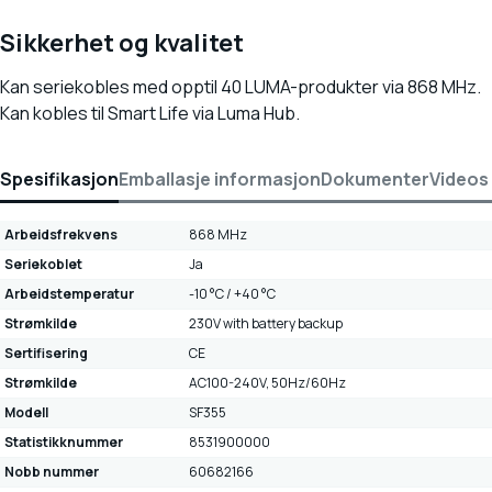
Sikkerhet og kvalitet
Kan seriekobles med opptil 40 LUMA-produkter via 868 MHz.
Kan kobles til Smart Life via Luma Hub.
Spesifikasjon
Emballasje informasjon
Dokumenter
Videos
Arbeidsfrekvens
868 MHz
Seriekoblet
Ja
Arbeidstemperatur
-10 °C / +40 °C
Strømkilde
230V with battery backup
Sertifisering
CE
Strømkilde
AC100-240V, 50Hz/60Hz
Modell
SF355
Statistikknummer
8531900000
Nobb nummer
60682166