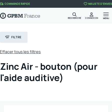
Skip to content
COMMANDE RAPIDE
MA LISTE D'ENVIES
RECHERCHE
CONNEXION
MENU
FILTRE
Effacer tous les filtres
Zinc Air - bouton (pour
Filtres
Catégorie
l'aide auditive)
PILES & CHARGEURS
(5)
PILES SPÉCIALES
(5)
Marque
GP