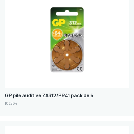
Serie de produits
HEARING AID
Taille de la batterie
PILES BOUTON
Volt
1.45
GP pile auditive ZA312/PR41 pack de 6
FILTER
103264