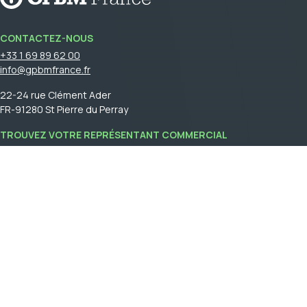
CONTACTEZ-NOUS
+33 1 69 89 62 00
info@gpbmfrance.fr
22-24 rue Clément Ader
FR-91280 St Pierre du Perray
TROUVEZ VOTRE REPRÉSENTANT COMMERCIAL
Connectez-vous
pour voir votre représentant commercial.
GPBM France is a part of
Cebon Group
.
Créer un compte
Connexion
Conditions generales de ventes