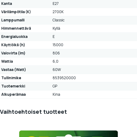
Kanta
E27
Värilämpötila (K)
2700K
Lamppumalli
Classic
Himmennettävä
Kyllä
Energialuokka
E
Käyttöikä (h)
15000
Valovirta (lm)
806
Wattia
6,0
Vastaa (Watt)
60W
Tullinimike
8539520000
Tuotemerkki
GP
Alkuperämaa
Kina
Vaihtoehtoiset tuotteet