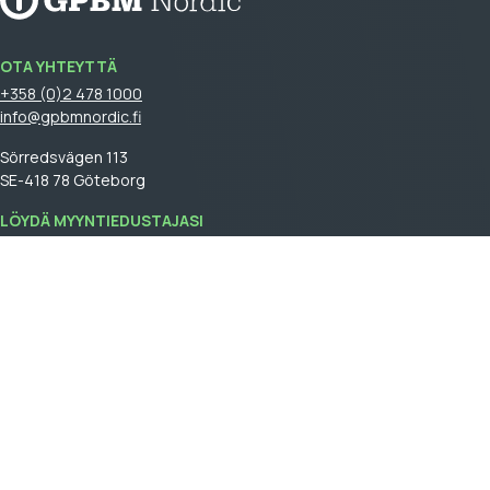
OTA YHTEYTTÄ
+358 (0)2 478 1000
info@gpbmnordic.fi
Sörredsvägen 113
SE-418 78 Göteborg
LÖYDÄ MYYNTIEDUSTAJASI
Kirjaudu
sisään nähdäksesi myyntiedustajasi.
GPBM Nordic is a part of
Cebon Group
.
Tule asiakkaaksemme
Log In
Yleiset myyntiehdot