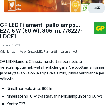
+3
GP LED Filament -pallolamppu,
E27, 6 W (60 W), 806 lm, 778227-
LDCE1
Tuotenr.
472112
Valonlähteet
Valonlähteet LED, Filamentti
Valonlähteet
GP LED Filament Classic muistuttaa perinteistä
hehkulamppua näkyvällä hehkulangalla. Se tuottaa lämpimän
ja miellyttävän valon ja sopii valaisimiin, joissa valonlähde jää
näkyviin.
Nimellinen valovirta: 806 lm
Nimellisteho: 6 W (vastaavan hehkulampun teho 60 W)
Kanta: E27