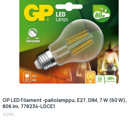
GP LED Filament -pallolamppu, E27, DIM, 7 W (60 W),
806 lm, 778234-LDCE1
472113