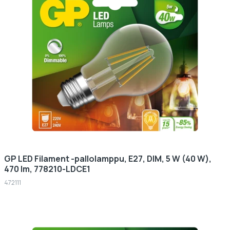
GP LED Filament -pallolamppu, E27, DIM, 5 W (40 W),
470 lm, 778210-LDCE1
472111