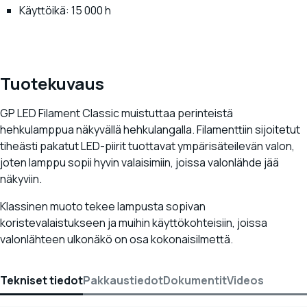
Käyttöikä: 15 000 h
Tuotekuvaus
GP LED Filament Classic muistuttaa perinteistä
hehkulamppua näkyvällä hehkulangalla. Filamenttiin sijoitetut
tiheästi pakatut LED-piirit tuottavat ympärisäteilevän valon,
joten lamppu sopii hyvin valaisimiin, joissa valonlähde jää
näkyviin.
Klassinen muoto tekee lampusta sopivan
koristevalaistukseen ja muihin käyttökohteisiin, joissa
valonlähteen ulkonäkö on osa kokonaisilmettä.
Tekniset tiedot
Pakkaustiedot
Dokumentit
Videos