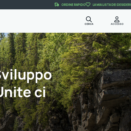
ORDINE RAPIDO
LA MIA LISTA DEI DESIDERI
CERCA
ACCESSO
 Sviluppo
Unite ci