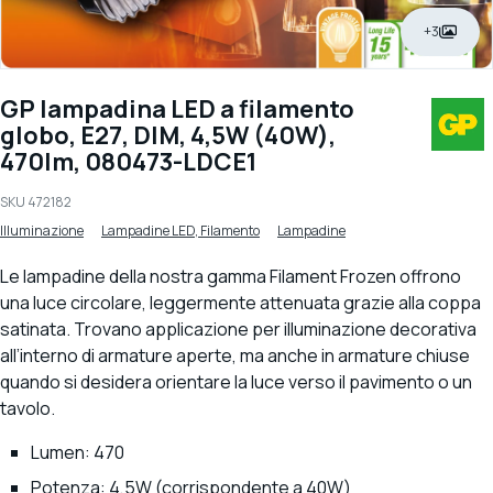
+3
GP lampadina LED a filamento
globo, E27, DIM, 4,5W (40W),
470lm, 080473-LDCE1
SKU
472182
Illuminazione
Lampadine LED, Filamento
Lampadine
Le lampadine della nostra gamma Filament Frozen offrono
una luce circolare, leggermente attenuata grazie alla coppa
satinata. Trovano applicazione per illuminazione decorativa
all’interno di armature aperte, ma anche in armature chiuse
quando si desidera orientare la luce verso il pavimento o un
tavolo.
Lumen: 470
Potenza: 4,5W (corrispondente a 40W)