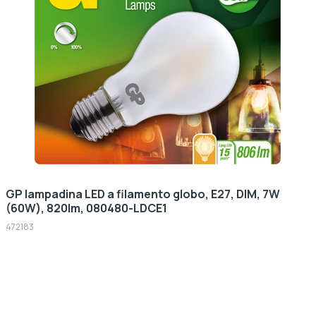
GP lampadina LED a filamento globo, E27, DIM, 7W
(60W), 820lm, 080480-LDCE1
472183