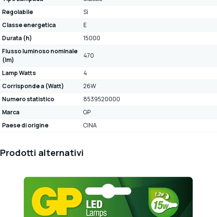
Regolabile
Sì
Classe energetica
E
Durata (h)
15000
Flusso luminoso nominale
470
(lm)
Lamp Watts
4
Corrisponde a (Watt)
26W
Numero statistico
8539520000
Marca
GP
Paese di origine
CINA
Prodotti alternativi