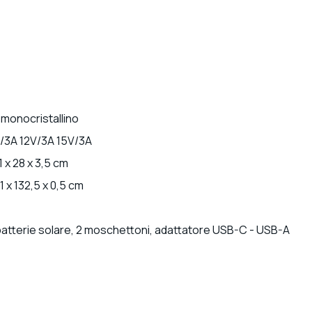
2A
 monocristallino
/3A 12V/3A 15V/3A
 x 28 x 3,5 cm
 x 132,5 x 0,5 cm
batterie solare, 2 moschettoni, adattatore USB-C - USB-A