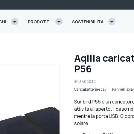
CHI
PRODOTTI
SOSTENIBILITÀ
Aqiila carica
P56
SKU
406030
Caricabatterie e cavi
Pannelli solar
Sunbird P56 è un caricator
attività all'aperto. Il peso 
mentre la porta USB-C consen
solare.