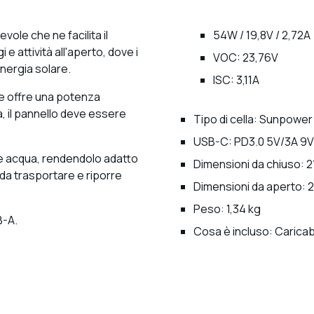
ole che ne facilita il
54W / 19,8V / 2,7
 attività all'aperto, dove i
VOC: 23,76V
energia solare.
ISC: 3,11A
r e offre una potenza
a, il pannello deve essere
Tipo di cella: Sunpower
USB-C: PD3.0 5V/3A 9V
 e acqua, rendendolo adatto
Dimensioni da chiuso: 21
e da trasportare e riporre
Dimensioni da aperto: 21
Peso: 1,34 kg
B-A.
Cosa è incluso: Carica