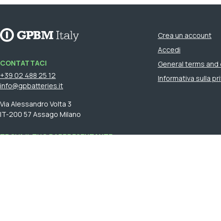
Crea un account
Accedi
CONTATTACI
General terms and 
+39 02 488 25 12
Informativa sulla p
info@gpbatteries.it
Via Alessandro Volta 3
IT-200 57 Assago Milano
TROVA IL TUO RAPPRESENTANTE
Accedi
per vedere il tuo
rappresentante di vendita.
GPBM Italy is a part of
Cebon Group
.