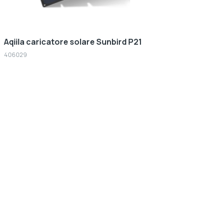
Aqiila caricatore solare Sunbird P21
406029