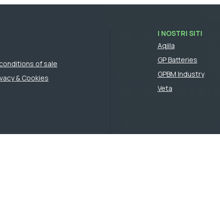
I NOSTRI SITI
Aqiila
GP Batteries
conditions of sale
GPBM Industry
rivacy & Cookies
Veta