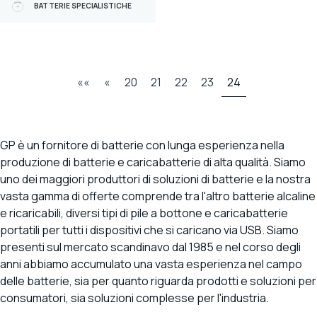
BATTERIE
(54)
BATTERIE SPECIALISTICHE
BATTERIE RICARICABILI
(27)
BATTERIE SPECIALISTICHE
(97)
««
«
20
21
22
23
24
CARICABATTERIE E CAVI
(44)
CARICABATTERIE
(14)
PORTABLE POWERBANK
(15)
GP è un fornitore di batterie con lunga esperienza nella
produzione di batterie e caricabatterie di alta qualità. Siamo
POWERSTATION PORTATILI
(7)
uno dei maggiori produttori di soluzioni di batterie e la nostra
PANNELLI SOLARI
(5)
vasta gamma di offerte comprende tra l'altro batterie alcaline
CAVI E ADATTATORI
(10)
e ricaricabili, diversi tipi di pile a bottone e caricabatterie
portatili per tutti i dispositivi che si caricano via USB. Siamo
IN-STORE
(1)
presenti sul mercato scandinavo dal 1985 e nel corso degli
anni abbiamo accumulato una vasta esperienza nel campo
delle batterie, sia per quanto riguarda prodotti e soluzioni per
Marca
consumatori, sia soluzioni complesse per l'industria.
GP