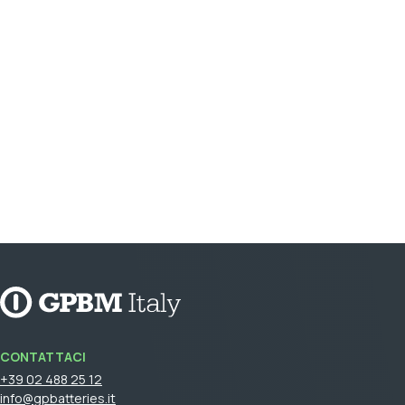
RECYKO PRO
RECHARGE
PLUS
M2+
ULTRA PLUS LITHIUM
Colore
BLU
BIANCO
VERDE
SILVER
CONTATTACI
+39 02 488 25 12
ANTRACITE
info@gpbatteries.it