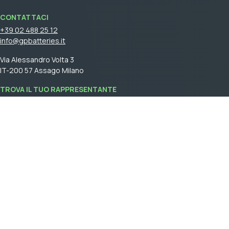
CONTATTACI
+39 02 488 25 12
info@gpbatteries.it
Via Alessandro Volta 3
IT-200 57 Assago Milano
TROVA IL TUO RAPPRESENTANTE
Accedi
per vedere il tuo rappresentante di vendita.
GPBM Italy is a part of
Cebon Group
.
Crea un account
Accedi
General terms and conditions of sale
Informativa sulla privacy & Cookies