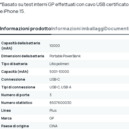
*Basato su test interni GP effettuati con cavo USB certificato
e iPhone 15.
Informazioni prodotto
Informazioni imballaggi
Document
Capasità della batteria
10000
(mAh)
Dimensioni della batteria
Portable PowerBank
Tipo di batteria
Litio polimeri
Capacità (mAh)
5001-10000
Connessione
USB-C
Tipi di connessione
USB-C, USB-A
Numero di porte
3
Numero statistico
8507600030
Linea
Plus
Marca
GP
Paese di origine
CINA