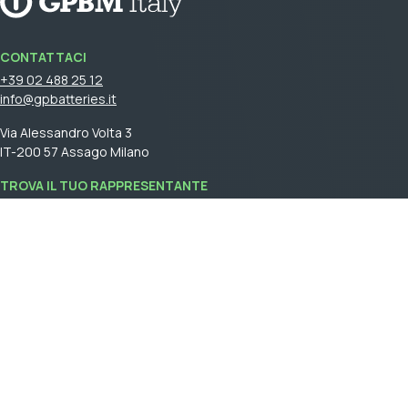
CONTATTACI
+39 02 488 25 12
info@gpbatteries.it
Via Alessandro Volta 3
IT-200 57 Assago Milano
TROVA IL TUO RAPPRESENTANTE
Accedi
per vedere il tuo rappresentante di vendita.
GPBM Italy is a part of
Cebon Group
.
Crea un account
Accedi
General terms and conditions of sale