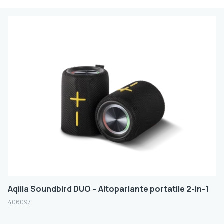
CASSE ACUSTICHE PORTATILI
(3)
ASPIRAPOLVERE PORTATILI
(1)
LOCALIZZATORI
(5)
Marca
GP
AQIILA
VETA
Taglia
Colore
Aqiila Soundbird DUO – Altoparlante portatile 2-in-1
BIANCO
406097