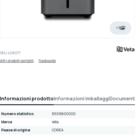
+3
SKU
406077
Altri prodotti portatili
Foodwaste
Informazioni prodotto
Informazioni imballaggi
Document
Numero statistico
8509800000
Marca
Veta
Paese di origine
COREA