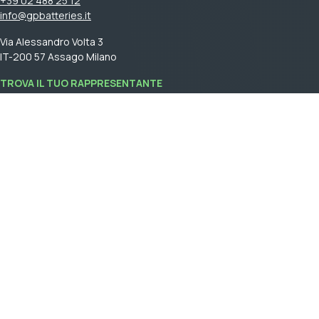
+39 02 488 25 12
info@gpbatteries.it
Via Alessandro Volta 3
IT-200 57 Assago Milano
TROVA IL TUO RAPPRESENTANTE
Accedi
per vedere il tuo rappresentante di vendita.
GPBM Italy is a part of
Cebon Group
.
Crea un account
Accedi
General terms and conditions of sale
Informativa sulla privacy & Cookies