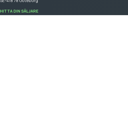
SE-418 78 Göteborg
HITTA DIN SÄLJARE
Logga in
för att se din säljare.
GPBM Nordic is a part of
Cebon Group
.
Skapa kundkonto
Logga in
Allmäna försäljningsvillkor
General terms and conditions of sale
Integritetspolicy
ANDRA WEBBPLATSER I VÅR GRUPP
Aqiila