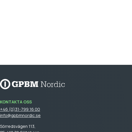
KONTAKTA OSS
+46 (0)31-799 16 00
info@gpbmnordic.se
Sörredsvägen 113,