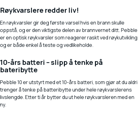
Røykvarslere redder liv!
En røykvarsler gir deg første varsel hvis en brann skulle
oppstå, og er den viktigste delen av brannvernet ditt. Pebble
er en optisk røykvarsler som reagerer raskt ved røykutvikling
og er både enkel å teste og vedlikeholde.
10-års batteri – slipp å tenke på
bateribytte
Pebble 10 er utstyrt med et 10-års batteri, som gjør at du aldri
trenger å tenke på batteribytte under hele røykvarslerens
livslengde. Etter ti år bytter du ut hele røykvarsleren med en
ny.