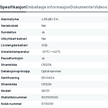
Spesifikasjon
Emballasje informasjon
Dokumenter
Videos
Alarmstyrke
≥ 85 dB / 3 m
Seriekoblet
Nei
SundaHus
Ja
Utbyttbart batteri
Nei
Livslengde batteri
10 år
Arbeidstemperatur
-10 °C / +40 °C
Pausefunksjon
Ja
Strømkilde
CR123A
Deteksjonsprinsipp
Optisk kammer
Sertifisering
EN 14604
Strømkilde
CR123A
Modell
SA701
Statistikknummer
8531103000
Nobb nummer
57130197