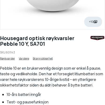
+10
Housegard optisk røykvarsler
Pebble 10 Y, SA701
SKU
601143
Røykvarsler
Varslere
Brannsikkerhet
Pebble 10 er en brukervennlig design som er enkel å pause,
teste og vedlikeholde. Den har et forseglet litiumbatteri som
varer hele røykvarslerens 10-årige livstid – en ytterligere
sikkerhetsfaktor siden du aldri behøver å bytte batteri.
10-års batteri inngår
Test- og pausefunksjon