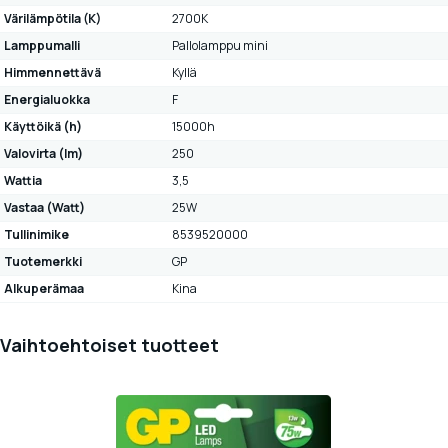
Värilämpötila (K)
2700K
Lamppumalli
Pallolamppu mini
Himmennettävä
Kyllä
Energialuokka
F
Käyttöikä (h)
15000h
Valovirta (lm)
250
Wattia
3,5
Vastaa (Watt)
25W
Tullinimike
8539520000
Tuotemerkki
GP
Alkuperämaa
Kina
Vaihtoehtoiset tuotteet