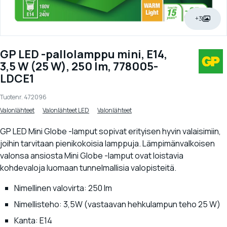
+3
GP LED -pallolamppu mini, E14,
3,5 W (25 W), 250 lm, 778005-
LDCE1
Tuotenr.
472096
Valonlähteet
Valonlähteet LED
Valonlähteet
GP LED Mini Globe -lamput sopivat erityisen hyvin valaisimiin,
joihin tarvitaan pienikokoisia lamppuja. Lämpimänvalkoisen
valonsa ansiosta Mini Globe -lamput ovat loistavia
kohdevaloja luomaan tunnelmallisia valopisteitä.
Nimellinen valovirta: 250 lm
Nimellisteho: 3,5W (vastaavan hehkulampun teho 25 W)
Kanta: E14