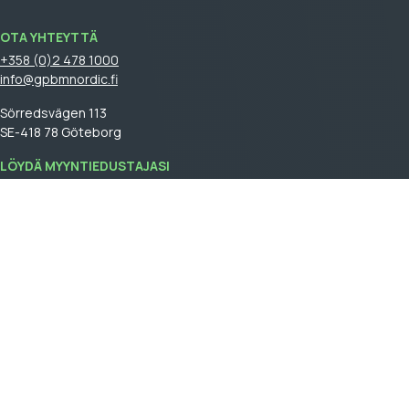
OTA YHTEYTTÄ
+358 (0)2 478 1000
info@gpbmnordic.fi
Sörredsvägen 113
SE-418 78 Göteborg
LÖYDÄ MYYNTIEDUSTAJASI
Kirjaudu
sisään nähdäksesi myyntiedustajasi.
GPBM Nordic is a part of
Cebon Group
.
Tule asiakkaaksemme
Log In
Yleiset myyntiehdot
General terms and conditions of sale