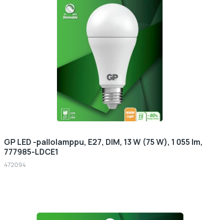
GP LED -pallolamppu, E27, DIM, 13 W (75 W), 1 055 lm,
777985-LDCE1
472094