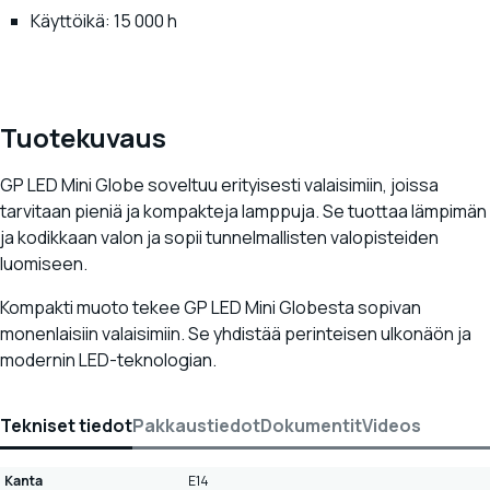
Käyttöikä: 15 000 h
Tuotekuvaus
GP LED Mini Globe soveltuu erityisesti valaisimiin, joissa
tarvitaan pieniä ja kompakteja lamppuja. Se tuottaa lämpimän
ja kodikkaan valon ja sopii tunnelmallisten valopisteiden
luomiseen.
Kompakti muoto tekee GP LED Mini Globesta sopivan
monenlaisiin valaisimiin. Se yhdistää perinteisen ulkonäön ja
modernin LED-teknologian.
Tekniset tiedot
Pakkaustiedot
Dokumentit
Videos
Kanta
E14